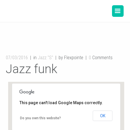
07/03/2016
in
Jazz "S"
by Flexpointe
0
Comments
Jazz funk
This page can't load Google Maps correctly.
OK
Gymnase de l’école du Planty
Do you own this website?
8 rue des écoles - Buxerolles
Événements