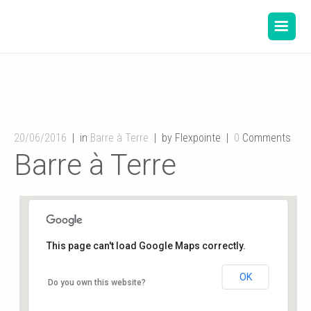
20/06/2016
in
Barre à Terre
by Flexpointe
0
Comments
Barre à Terre
This page can't load Google Maps correctly.
OK
Gymnase de l’école du Planty
Do you own this website?
8 rue des écoles - Buxerolles
Événements