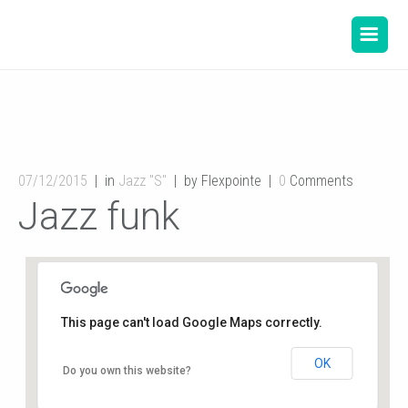
07/12/2015
in
Jazz "S"
by Flexpointe
0
Comments
Jazz funk
This page can't load Google Maps correctly.
OK
Gymnase de l’école du Planty
Do you own this website?
8 rue des écoles - Buxerolles
Événements