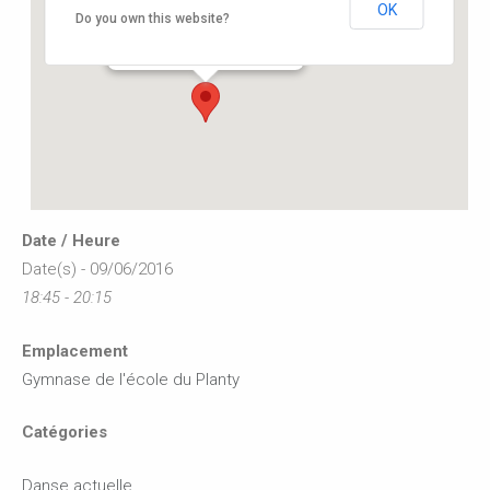
OK
Gymnase de l’école du Planty
Do you own this website?
8 rue des écoles - Buxerolles
Événements
Date / Heure
Date(s) - 09/06/2016
18:45 - 20:15
Emplacement
Gymnase de l'école du Planty
Catégories
Danse actuelle