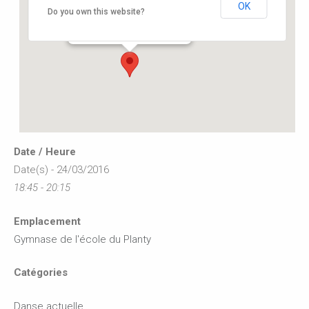
OK
Gymnase de l’école du Planty
Do you own this website?
8 rue des écoles - Buxerolles
Événements
Date / Heure
Date(s) - 24/03/2016
18:45 - 20:15
Emplacement
Gymnase de l'école du Planty
Catégories
Danse actuelle