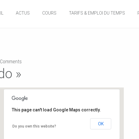
IL
ACTUS
COURS
TARIFS & EMPLOI DU TEMPS
Comments
do »
This page can't load Google Maps correctly.
Gymnase de l’école du Planty
OK
Do you own this website?
8 rue des écoles - Buxerolles
Événements