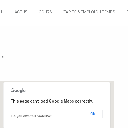
IL
ACTUS
COURS
TARIFS & EMPLOI DU TEMPS
ts
This page can't load Google Maps correctly.
Salle de danse de la Mairie
OK
Do you own this website?
12, rue de l'hôtel de ville - Buxerolles
Événements