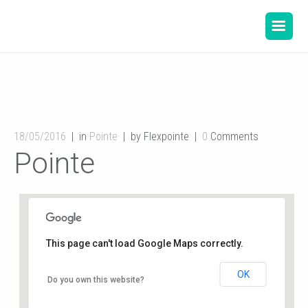
18/05/2016
in
Pointe
by Flexpointe
0
Comments
Pointe
This page can't load Google Maps correctly.
OK
Salle de danse de la Mairie
Do you own this website?
12, rue de l'hôtel de ville - Buxerolles
Événements