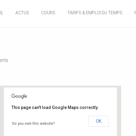
IL
ACTUS
COURS
TARIFS & EMPLOI DU TEMPS
nts
This page can't load Google Maps correctly.
Salle de danse de la Mairie
OK
Do you own this website?
12, rue de l'hôtel de ville - Buxerolles
Événements