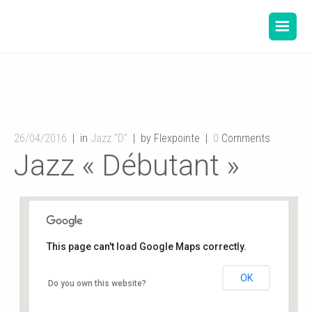
26/04/2016
in
Jazz "D"
by Flexpointe
0
Comments
Jazz « Débutant »
This page can't load Google Maps correctly.
OK
Salle de danse de la Mairie
Do you own this website?
12, rue de l'hôtel de ville - Buxerolles
Événements