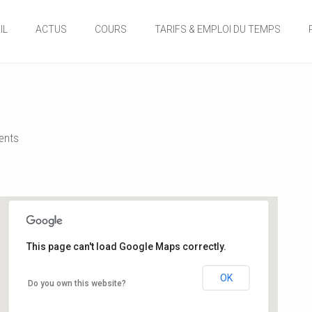
IL
ACTUS
COURS
TARIFS & EMPLOI DU TEMPS
nts
This page can't load Google Maps correctly.
Salle de danse de la Mairie
OK
Do you own this website?
12, rue de l'hôtel de ville - Buxerolles
Événements