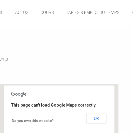
IL
ACTUS
COURS
TARIFS & EMPLOI DU TEMPS
nts
This page can't load Google Maps correctly.
Salle de danse de la Mairie
OK
Do you own this website?
12, rue de l'hôtel de ville - Buxerolles
Événements