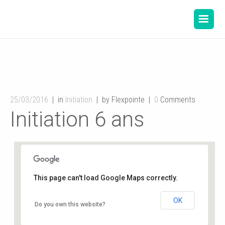
25/03/2016
in
Initiation
by Flexpointe
0
Comments
Initiation 6 ans
This page can't load Google Maps correctly.
OK
Salle de danse de la Mairie
Do you own this website?
12, rue de l'hôtel de ville - Buxerolles
Événements