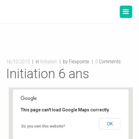
16/10/2015
in
Initiation
by Flexpointe
0
Comments
Initiation 6 ans
This page can't load Google Maps correctly.
OK
Salle de danse de la Mairie
Do you own this website?
12, rue de l'hôtel de ville - Buxerolles
Événements