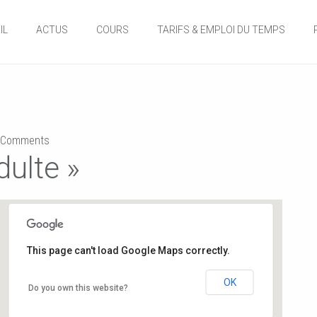
IL
ACTUS
COURS
TARIFS & EMPLOI DU TEMPS
Comments
dulte »
This page can't load Google Maps correctly.
Gymnase de l’école du Planty
OK
Do you own this website?
8 rue des écoles - Buxerolles
Événements