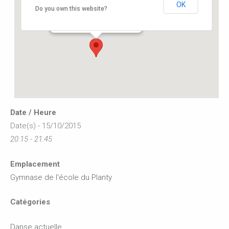
OK
Gymnase de l’école du Planty
Do you own this website?
8 rue des écoles - Buxerolles
Événements
Date / Heure
Date(s) - 15/10/2015
20:15 - 21:45
Emplacement
Gymnase de l'école du Planty
Catégories
Danse actuelle