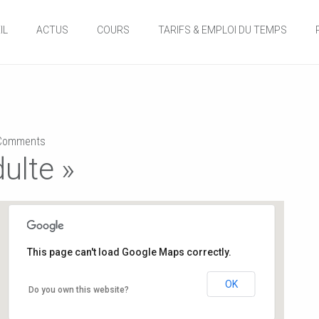
IL
ACTUS
COURS
TARIFS & EMPLOI DU TEMPS
omments
ulte »
This page can't load Google Maps correctly.
Salle de danse de la Mairie
OK
Do you own this website?
12, rue de l'hôtel de ville - Buxerolles
Événements