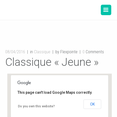
08/04/2016
in
Classique
by Flexpointe
0
Comments
Classique « Jeune »
This page can't load Google Maps correctly.
OK
Salle de danse de la Mairie
Do you own this website?
12, rue de l'hôtel de ville - Buxerolles
Événements