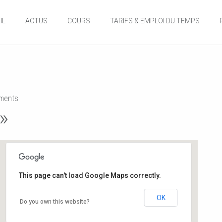
IL
ACTUS
COURS
TARIFS & EMPLOI DU TEMPS
ents
»
This page can't load Google Maps correctly.
Salle de danse de la Mairie
OK
Do you own this website?
12, rue de l'hôtel de ville - Buxerolles
Événements