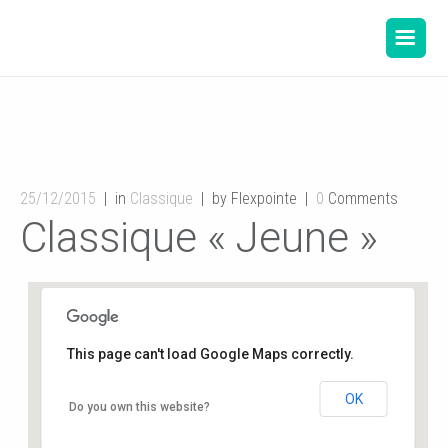
25/12/2015
in
Classique
by Flexpointe
0
Comments
Classique « Jeune »
This page can't load Google Maps correctly.
OK
Salle de danse de la Mairie
Do you own this website?
12, rue de l'hôtel de ville - Buxerolles
Événements