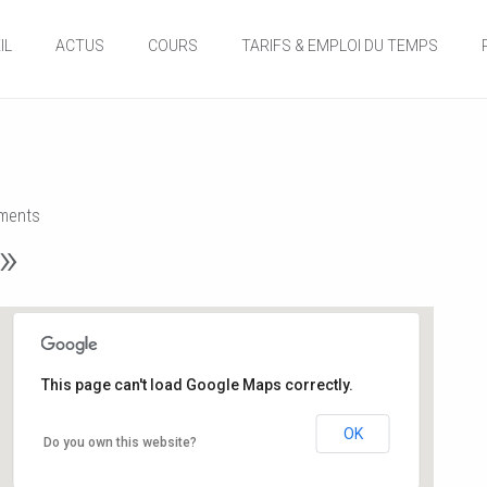
IL
ACTUS
COURS
TARIFS & EMPLOI DU TEMPS
ents
»
This page can't load Google Maps correctly.
Salle de danse de la Mairie
OK
Do you own this website?
12, rue de l'hôtel de ville - Buxerolles
Événements