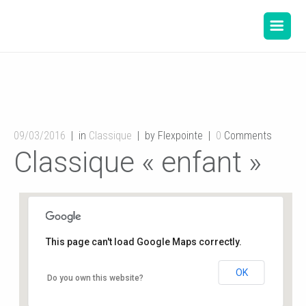
09/03/2016
in
Classique
by Flexpointe
0
Comments
Classique « enfant »
This page can't load Google Maps correctly.
OK
Salle de danse de la Mairie
Do you own this website?
12, rue de l'hôtel de ville - Buxerolles
Événements