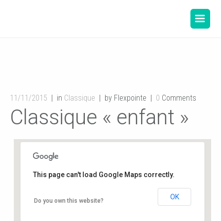
11/11/2015
in
Classique
by Flexpointe
0
Comments
Classique « enfant »
This page can't load Google Maps correctly.
OK
Salle de danse de la Mairie
Do you own this website?
12, rue de l'hôtel de ville - Buxerolles
Événements