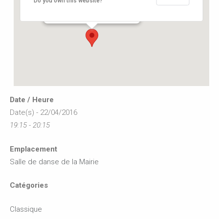
Do you own this website?
12, rue de l'hôtel de ville - Buxerolles
Événements
Date / Heure
Date(s) - 22/04/2016
19:15 - 20:15
Emplacement
Salle de danse de la Mairie
Catégories
Classique