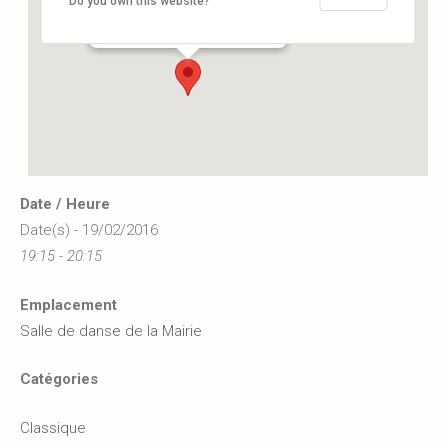
Do you own this website?
12, rue de l'hôtel de ville - Buxerolles
Événements
Date / Heure
Date(s) - 19/02/2016
19:15 - 20:15
Emplacement
Salle de danse de la Mairie
Catégories
Classique