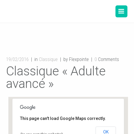
19/02/2016
in
Classique
by Flexpointe
0
Comments
Classique « Adulte
avancé »
This page can't load Google Maps correctly.
OK
Salle de danse de la Mairie